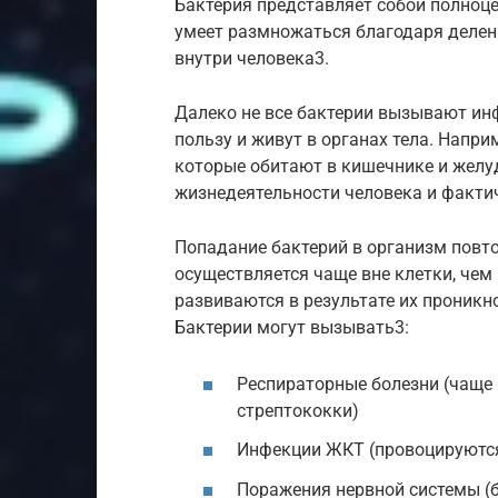
Бактерия представляет собой полноце
умеет размножаться благодаря делени
внутри человека3.
Далеко не все бактерии вызывают ин
пользу и живут в органах тела. Напр
которые обитают в кишечнике и желуд
жизнедеятельности человека и факти
Попадание бактерий в организм повто
осуществляется чаще вне клетки, чем 
развиваются в результате их проникно
Бактерии могут вызывать3:
Респираторные болезни (чаще
стрептококки)
Инфекции ЖКТ (провоцируются
Поражения нервной системы 