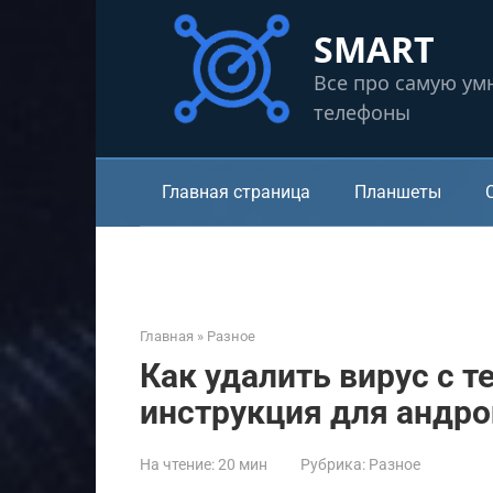
Перейти
SMART
к
контенту
Все про самую ум
телефоны
Главная страница
Планшеты
Главная
»
Разное
Как удалить вирус с 
инструкция для андро
На чтение:
20 мин
Рубрика:
Разное