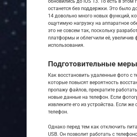
обновились до iOS 13. То есть в этом
останется без поддержки. Это было д
14 довольно много новых функций, к
ощутимую нагрузку на аппаратное обе
это не совсем так, поскольку разраб
платформы и облегчили её, увеличив 
использования.
Подготовительные мер
Как восстановить удаленные фото с 
которые повысят вероятность восста
пропажу файлов, прекратите работать
новые данные на телефон. Если фотог
извлеките его из устройства. Если же
телефон.
Однако перед тем как отключить пит
USB. Он позволит работать с телефон