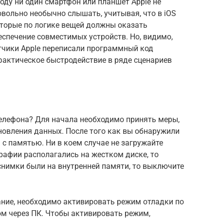
 году ни один смартфон или планшет Apple не
овольно необычно слышать, учитывая, что в iOS
оторые по логике вещей должны оказать
спечение совместимых устройств. Но, видимо,
отчики Apple переписали программный код
фактическое быстродействие в ряде сценариев
ы
телефона? Для начала необходимо принять меры,
новления данных. После того как вы обнаружили
 с памятью. Ни в коем случае не загружайте
рафии располагались на жестком диске, то
 снимки были на внутренней памяти, то выключите
ание, необходимо активировать режим отладки по
ом через ПК. Чтобы активировать режим,