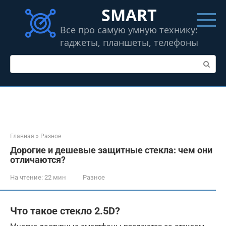
Перейти
SMART
к
контенту
Все про самую умную технику:
гаджеты, планшеты, телефоны
Поиск:
Главная
»
Разное
Дорогие и дешевые защитные стекла: чем они
отличаются?
На чтение:
22 мин
Разное
Что такое стекло 2.5D?