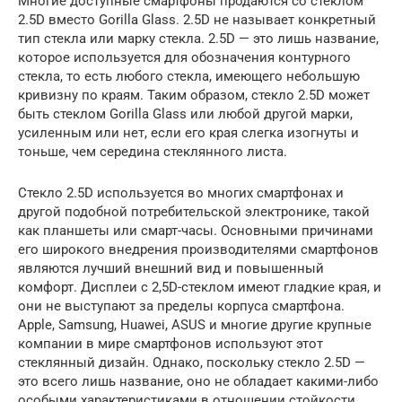
Многие доступные смартфоны продаются со стеклом
2.5D вместо Gorilla Glass. 2.5D не называет конкретный
тип стекла или марку стекла. 2.5D — это лишь название,
которое используется для обозначения контурного
стекла, то есть любого стекла, имеющего небольшую
кривизну по краям. Таким образом, стекло 2.5D может
быть стеклом Gorilla Glass или любой другой марки,
усиленным или нет, если его края слегка изогнуты и
тоньше, чем середина стеклянного листа.
Стекло 2.5D используется во многих смартфонах и
другой подобной потребительской электронике, такой
как планшеты или смарт-часы. Основными причинами
его широкого внедрения производителями смартфонов
являются лучший внешний вид и повышенный
комфорт. Дисплеи с 2,5D-стеклом имеют гладкие края, и
они не выступают за пределы корпуса смартфона.
Apple, Samsung, Huawei, ASUS и многие другие крупные
компании в мире смартфонов используют этот
стеклянный дизайн. Однако, поскольку стекло 2.5D —
это всего лишь название, оно не обладает какими-либо
особыми характеристиками в отношении стойкости,