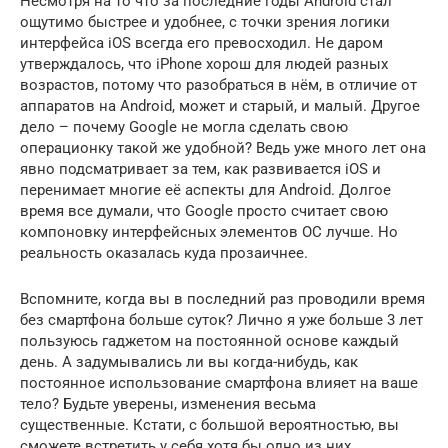
Несмотря на то что за последние годы Android стал
ощутимо быстрее и удобнее, с точки зрения логики
интерфейса iOS всегда его превосходил. Не даром
утверждалось, что iPhone хорош для людей разных
возрастов, потому что разобраться в нём, в отличие от
аппаратов на Android, может и старый, и малый. Другое
дело – почему Google не могла сделать свою
операционку такой же удобной? Ведь уже много лет она
явно подсматривает за тем, как развивается iOS и
перенимает многие её аспекты для Android. Долгое
время все думали, что Google просто считает свою
компоновку интерфейсных элементов ОС лучше. Но
реальность оказалась куда прозаичнее.
Вспомните, когда вы в последний раз проводили время
без смартфона больше суток? Лично я уже больше 3 лет
пользуюсь гаджетом на постоянной основе каждый
день. А задумывались ли вы когда-нибудь, как
постоянное использование смартфона влияет на ваше
тело? Будьте уверены, изменения весьма
существенные. Кстати, с большой вероятностью, вы
сможете встретить у себя хотя бы одно из них.