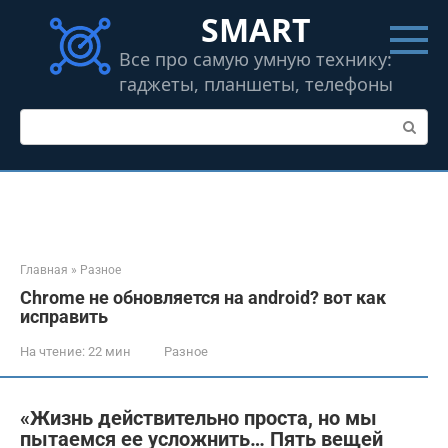
Перейти
SMART
к
контенту
Все про самую умную технику:
гаджеты, планшеты, телефоны
Поиск:
Главная
»
Разное
Chrome не обновляется на android? вот как
исправить
На чтение:
22 мин
Разное
«Жизнь действительно проста, но мы
пытаемся ее усложнить… Пять вещей