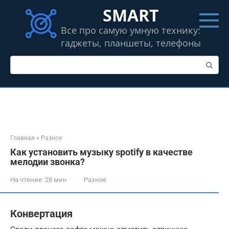
Перейти
SMART
к
контенту
Все про самую умную технику:
гаджеты, планшеты, телефоны
Поиск:
Главная
»
Разное
Как установить музыку spotify в качестве
мелодии звонка?
На чтение:
28 мин
Разное
Конвертация