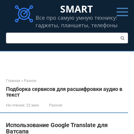
Перейти
SMART
к
контенту
Все про самую умную технику:
гаджеты, планшеты, телефоны
Поиск:
Главная
»
Разное
Подборка сервисов для расшифровки аудио в
текст
На чтение:
22 мин
Разное
Использование Google Translate для
Ватсапа