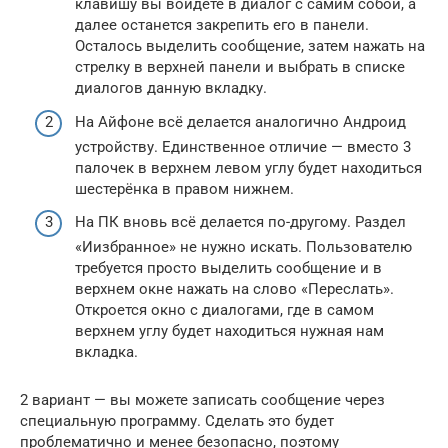
⁣клавишу вы ⁣в⁣ой⁣дёте в⁣⁣⁣ диалог⁣ с⁣ ⁣сам⁣и⁣м со⁣⁣бой, а
далее останется закрепить его в панел⁣и.
Осталось выделить сообщение, затем нажать на
стрелку в верхней панели и выбрать в списке
диалогов данную вкладку.
На Айфоне всё делается аналогично Андроид
устройству. Единственное отличие — вместо 3
палочек в верхнем левом углу будет находиться
шестерёнка в правом нижнем.
На ПК вновь всё делается по-другому. Раздел
«Иизбранное» не нужно искать. Пользователю
требуется просто выделить сообщение и в
верхнем окне нажать на слово «Переслать».
Откроется окно с диалогами, где в самом
верхнем углу будет находиться нужная нам
вкладка.
2 вариант — вы можете записать сообщение через
специальную программу. Сделать это будет
проблематично и менее безопасно, поэтому