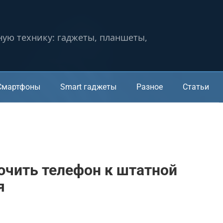
ную технику: гаджеты, планшеты,
Смартфоны
Smart гаджеты
Разное
Статьи
ючить телефон к штатной
я