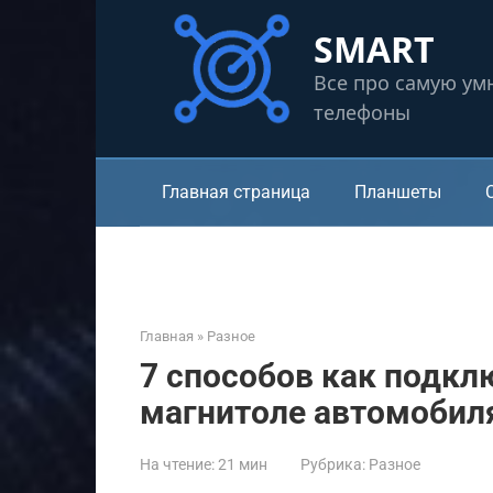
Перейти
SMART
к
контенту
Все про самую ум
телефоны
Главная страница
Планшеты
Главная
»
Разное
7 способов как подкл
магнитоле автомобил
На чтение:
21 мин
Рубрика:
Разное