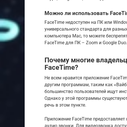
Можно ли использовать FaceT
FaceTime недоступен на ПК или Windo
универсального стандарта для разных
компьютера Mac, то можете беспрепя
FaceTime для ПК – Zoom и Google Duo
Почему многие владель
FaceTime?
Не всем нравится приложение FaceTime
другим программам, таким как «Вайбер
большинство пользователей ищут инст
Однако у этой программы существуют
речь в этом пункте.
Приложение FaceTime предоставляет 
аудио звонки. Для видеозвонка досту