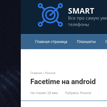
Перейти
SMART
к
контенту
Все про самую ум
телефоны
Главная страница
Планшеты
Главная
»
Разное
Facetime на android
На чтение:
28 мин
Рубрика:
Разное