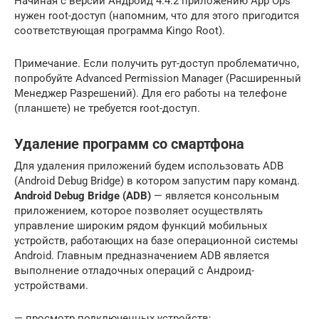
Начиная с версии Андроид 4.4.2 приложению App Ops
нужен root-доступ (напомним, что для этого пригодится
соответствующая программа Kingo Root).
Примечание. Если получить рут-доступ проблематично,
попробуйте Advanced Permission Manager (Расширенный
Менеджер Разрешений). Для его работы на телефоне
(планшете) не требуется root-доступ.
Удаление программ со смартфона
Для удаления приложений будем использовать ADB
(Android Debug Bridge) в котором запустим пару команд.
Android Debug Bridge (ADB)
— является консольным
приложением, которое позволяет осуществлять
управление широким рядом функций мобильных
устройств, работающих на базе операционной системы
Android. Главным предназначением ADB является
выполнение отладочных операций с Андроид-
устройствами.
— просмотр подключенных устройств;