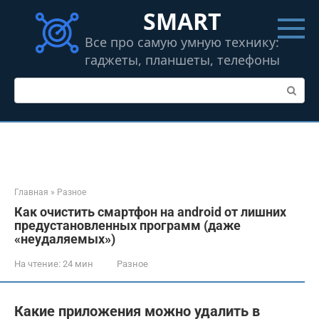
Перейти
SMART
к
контенту
Все про самую умную технику:
гаджеты, планшеты, телефоны
Поиск:
Главная
»
Разное
Как очистить смартфон на android от лишних
предустановленных программ (даже
«неудаляемых»)
На чтение:
24 мин
Разное
Какие приложения можно удалить в