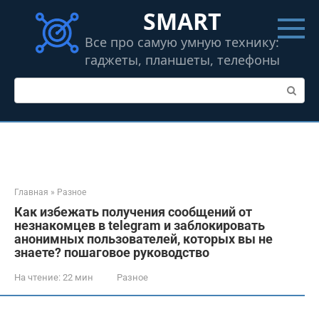
Перейти
SMART
к
контенту
Все про самую умную технику:
гаджеты, планшеты, телефоны
Поиск:
Главная
»
Разное
Как избежать получения сообщений от
незнакомцев в telegram и заблокировать
анонимных пользователей, которых вы не
знаете? пошаговое руководство
На чтение:
22 мин
Разное