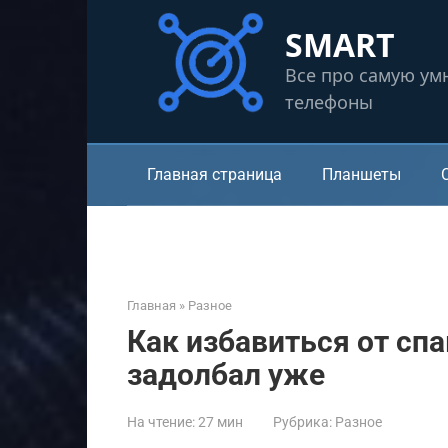
Перейти
SMART
к
контенту
Все про самую ум
телефоны
Главная страница
Планшеты
Главная
»
Разное
Как избавиться от спа
задолбал уже
На чтение:
27 мин
Рубрика:
Разное