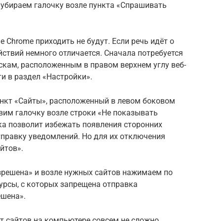
 убираем галочку возле пункта «Спрашивать
e Chrome приходить не будут. Если речь идёт о
йствий немного отличается. Сначала потребуется
скам, расположенным в правом верхнем углу веб-
ти в раздел «Настройки».
нкт «Сайты», расположенный в левом боковом
вим галочку возле строки «Не показывать
ка позволит избежать появления сторонних
правку уведомлений. Но для их отключения
йтов».
зрешена» и возле нужных сайтов нажимаем по
урсы, с которых запрещена отправка
ешена».
т сайтов на компьютере совсем не сложно.