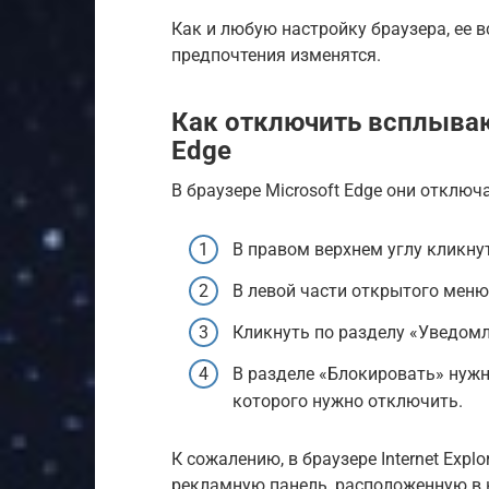
Как и любую настройку браузера, ее 
предпочтения изменятся.
Как отключить всплываю
Edge
В браузере Microsoft Edge они отключ
В правом верхнем углу кликну
В левой части открытого меню
Кликнуть по разделу «Уведомл
В разделе «Блокировать» нужн
которого нужно отключить.
К сожалению, в браузере Internet Exp
рекламную панель, расположенную в н