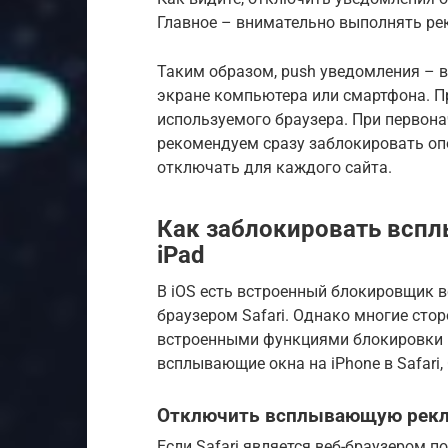
Главное – внимательно выполнять ре
Таким образом, push уведомления –
экране компьютера или смартфона. П
используемого браузера. При первона
рекомендуем сразу заблокировать оп
отключать для каждого сайта.
Как заблокировать вспл
iPad
В iOS есть встроенный блокировщик в
браузером Safari. Однако многие сто
встроенными функциями блокировки 
всплывающие окна на iPhone в Safari, C
Отключить всплывающую рекла
Если Safari является веб-браузером 