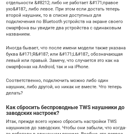
отдельности &#8212; либо не работает &#171;правое
ухо&#187;, либо левое. При этом если достать теперь
второй наушник, то в списке доступных для
подключения по Bluetooth устройств на экране своего
смартфона вы увидите два устройства с одинаковым
названием.
Иногда бывает, что после имени модели также указана
буква &#171;R&#187; или &#171;L&#187;, обозначающая
левый или правый. Замечу, что случается это как на
смартфонах на Android, так и на iPhone.
Соответственно, подключить можно либо один
наушник, либо другой, но никак не вместе. Что теперь
делать?
Как сбросить беспроводные TWS наушники до
заводских настроек?
Итак, прежде всего нужно сбросить настройки TWS
наушников до заводских. Чтобы они забыли, что когда-
то работали в одиночном режиме. Вообще, это первое