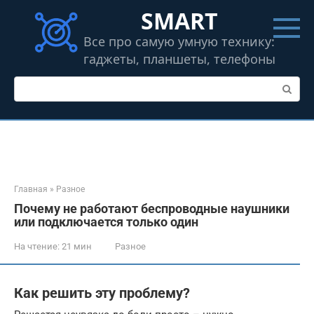
Перейти
SMART
к
контенту
Все про самую умную технику:
гаджеты, планшеты, телефоны
Поиск:
Главная
»
Разное
Почему не работают беспроводные наушники
или подключается только один
На чтение:
21 мин
Разное
Как решить эту проблему?