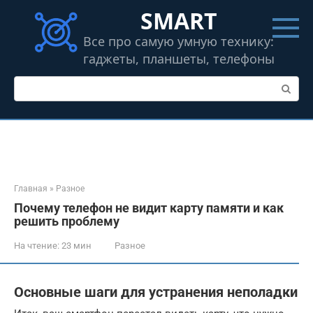
Перейти
SMART
к
контенту
Все про самую умную технику:
гаджеты, планшеты, телефоны
Поиск:
Главная
»
Разное
Почему телефон не видит карту памяти и как
решить проблему
На чтение:
23 мин
Разное
Основные шаги для устранения неполадки