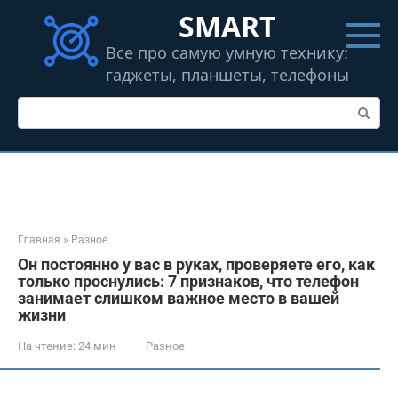
Перейти
SMART
к
контенту
Все про самую умную технику:
гаджеты, планшеты, телефоны
Поиск:
Главная
»
Разное
Он постоянно у вас в руках, проверяете его, как
только проснулись: 7 признаков, что телефон
занимает слишком важное место в вашей
жизни
На чтение:
24 мин
Разное