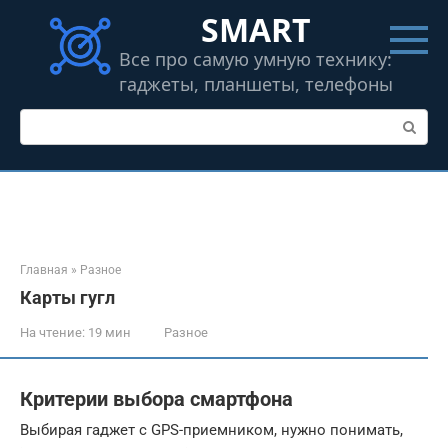
Перейти
SMART
к
контенту
Все про самую умную технику:
гаджеты, планшеты, телефоны
Поиск:
Главная
»
Разное
Карты гугл
На чтение:
19 мин
Разное
Критерии выбора смартфона
Выбирая гаджет с GPS-приемником, нужно понимать,