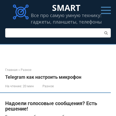
Перейти
SMART
к
контенту
Все про самую умную технику:
гаджеты, планшеты, телефоны
Поиск:
Главная
»
Разное
Telegram как настроить микрофон
На чтение:
20 мин
Разное
Надоели голосовые сообщения? Есть
решение!