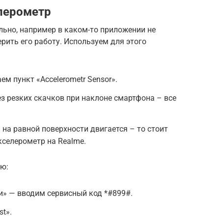
лерометр
льно, например в каком-то приложении не
рить его работу. Используем для этого
м пункт «Accelerometr Sensor».
ез резких скачков при наклоне смартфона – все
 на равной поверхности двигается – то стоит
селерометр на Realme.
ю:
и» — вводим сервисный код *#899#.
t».