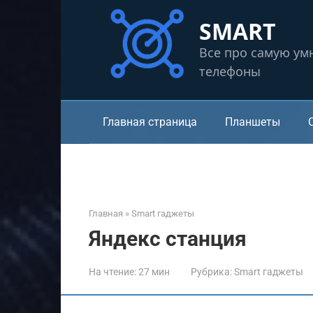
Перейти
SMART
к
контенту
Все про самую ум
телефоны
Главная страница
Планшеты
Главная
»
Smart гаджеты
Яндекс станция
На чтение:
27 мин
Рубрика:
Smart гаджеты