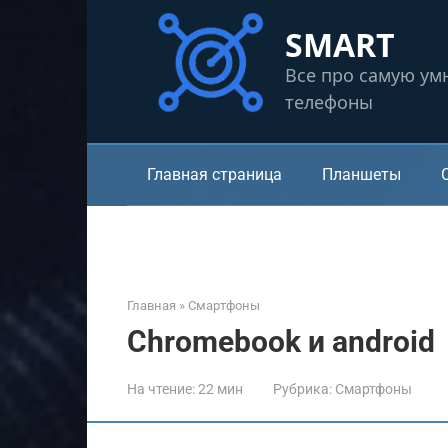
Перейти
SMART
к
контенту
Все про самую ум
телефоны
Главная страница
Планшеты
Главная
»
Смартфоны
Chromebook и android
На чтение:
22 мин
Рубрика:
Смартфоны