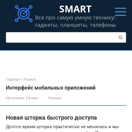
Перейти
SMART
к
контенту
Все про самую умную технику:
гаджеты, планшеты, телефоны
Поиск:
Главная
»
Разное
Интерфейс мобильных приложений
На чтение:
24 мин
Разное
Новая шторка быстрого доступа
Долгое время шторка практически не менялась и мы