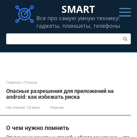
Перейти
SMART
к
контенту
Все про самую умную технику:
гаджеты, планшеты, телефоны
Поиск:
Главная
»
Разное
Опасные разрешения для приложений на
android: как избежать риска
На чтение:
23 мин
Разное
О чем нужно помнить