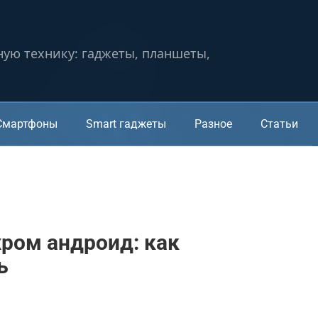
ную технику: гаджеты, планшеты,
Смартфоны
Smart гаджеты
Разное
Статьи
хром андроид: как
ь