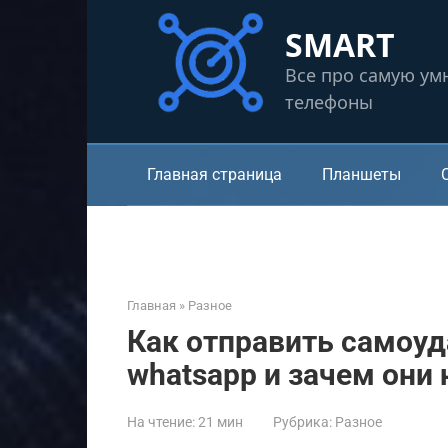
Перейти
SMART
к
контенту
Все про самую ум
телефоны
Главная страница
Планшеты
Главная
»
Разное
Как отправить самоу
whatsapp и зачем они
На чтение:
21 мин
Рубрика:
Разное