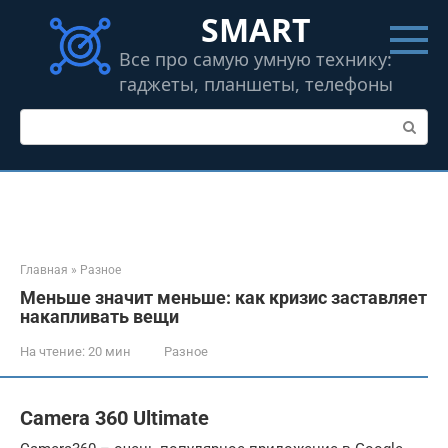
Перейти
SMART
к
контенту
Все про самую умную технику:
гаджеты, планшеты, телефоны
Поиск:
Главная
»
Разное
Меньше значит меньше: как кризис заставляет
накапливать вещи
На чтение:
20 мин
Разное
Camera 360 Ultimate