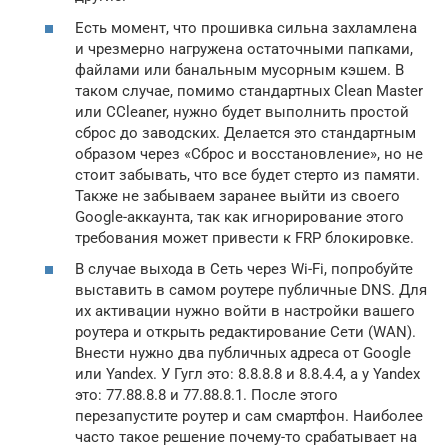
Есть момент, что прошивка сильна захламлена
и чрезмерно нагружена остаточными папками,
файлами или банальным мусорным кэшем. В
таком случае, помимо стандартных Clean Master
или CCleaner, нужно будет выполнить простой
сброс до заводских. Делается это стандартным
образом через «Сброс и восстановление», но не
стоит забывать, что все будет стерто из памяти.
Также не забываем заранее выйти из своего
Google-аккаунта, так как игнорирование этого
требования может привести к FRP блокировке.
В случае выхода в Сеть через Wi-Fi, попробуйте
выставить в самом роутере публичные DNS. Для
их активации нужно войти в настройки вашего
роутера и открыть редактирование Сети (WAN).
Внести нужно два публичных адреса от Google
или Yandex. У Гугл это: 8.8.8.8 и 8.8.4.4, а у Yandex
это: 77.88.8.8 и 77.88.8.1. После этого
перезапустите роутер и сам смартфон. Наиболее
часто такое решение почему-то срабатывает на