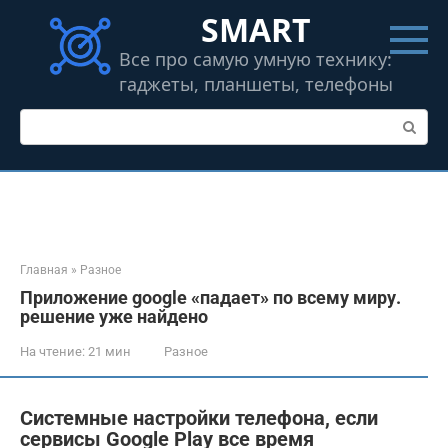
Перейти
SMART
к
контенту
Все про самую умную технику:
гаджеты, планшеты, телефоны
Поиск:
Главная
»
Разное
Приложение google «падает» по всему миру.
решение уже найдено
На чтение:
21 мин
Разное
Системные настройки телефона, если
сервисы Google Play все время