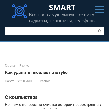
Перейти
SMART
к
контенту
Все про самую умную технику:
гаджеты, планшеты, телефоны
Поиск:
Главная
»
Разное
Как удалить плейлист в ютубе
На чтение:
20 мин
Разное
С компьютера
Начнем с вопроса по очистке истории просмотренных