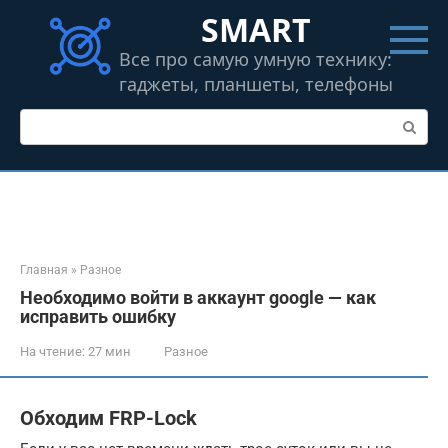
Перейти
SMART
к
контенту
Все про самую умную технику:
гаджеты, планшеты, телефоны
Поиск:
Главная
»
Разное
Необходимо войти в аккаунт google — как
исправить ошибку
На чтение:
27 мин
Разное
Обходим FRP-Lock