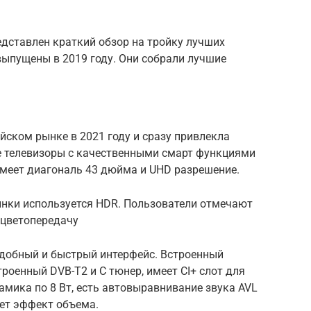
едставлен краткий обзор на тройку лучших
выпущены в 2019 году. Они собрали лучшие
йском рынке в 2021 году и сразу привлекла
е телевизоры с качественными смарт функциями
имеет диагональ 43 дюйма и UHD разрешение.
инки используется HDR. Пользователи отмечают
 цветопередачу
 удобный и быстрый интерфейс. Встроенный
троенный DVB-T2 и C тюнер, имеет CI+ слот для
амика по 8 Вт, есть автовыравнивание звука AVL
дает эффект объема.