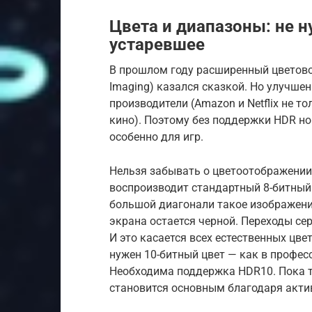
Цвета и диапазоны: не 
устаревшее
В прошлом году расширенный цветово
Imaging) казался сказкой. Но улучше
производители (Amazon и Netflix не т
кино). Поэтому без поддержки HDR но
особенно для игр.
Нельзя забывать о цветоотображении
воспроизводит стандартный 8-битный 
большой диагонали такое изображен
экрана остается черной. Переходы сер
И это касается всех естественных цв
нужен 10-битный цвет — как в профе
Необходима поддержка HDR10. Пока т
становится основным благодаря актив