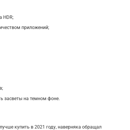
а HDR;
ичеством приложений;
в;
ть засветы на темном фоне.
 лучше купить в 2021 году, наверняка обращал