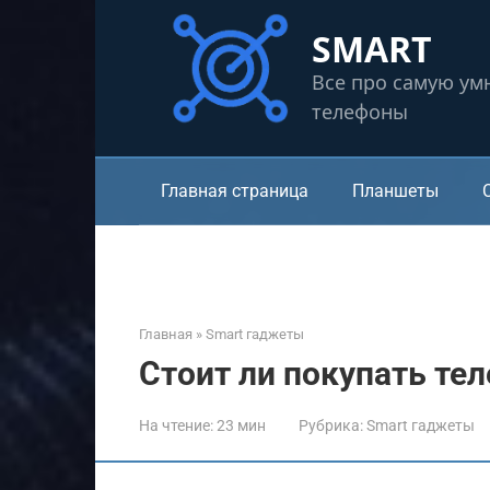
Перейти
SMART
к
контенту
Все про самую ум
телефоны
Главная страница
Планшеты
Главная
»
Smart гаджеты
Стоит ли покупать тел
На чтение:
23 мин
Рубрика:
Smart гаджеты