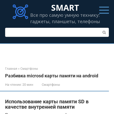
Перейти
SMART
к
контенту
Все про самую умную технику:
гаджеты, планшеты, телефоны
Поиск:
Главная
»
Смартфоны
Разбивка microsd карты памяти на android
На чтение:
20 мин
Смартфоны
Использование карты памяти SD в
качестве внутренней памяти