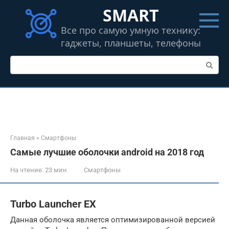
Перейти
SMART
к
контенту
Все про самую умную технику:
гаджеты, планшеты, телефоны
Поиск:
Главная
»
Смартфоны
Самые лучшие оболочки android на 2018 год
На чтение:
23 мин
Смартфоны
Turbo Launcher EX
Данная оболочка является оптимизированной версией