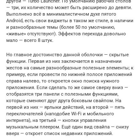
другой — Turbo Launcher. По умолчанию рабочих столов
— три, их количество может быть расширено до девяти.
Выполнено всё в минималистичном духе пятого
Android, есть свои виджеты в таком же стиле, в наличии
и разнообразные темы (более 50 по умолчанию,
«живые» отсутствуют). Эффектов перехода довольно
мало — всего 8 штук.
Но главное достоинство данной оболочки — скрытые
функции. Первая из них заключается в назначении
жестов на самые разнообразные полезные элементы; к
примеру, если провести по нижней полосе приложений
справа налево, то откроется окно поиска нужного
приложения. Если сделать то же самое сверху вниз —
отобразятся три панели с полезными функциями,
которые сменяют друг друга боковым свайпом. На
первой из них — ярлыки действий, на второй — пять
переключателей (наподобие Wi-Fi и мобильного
интернета), на третьей — кнопки управления
музыкальным плеером. Ещё один вид свайпа — снизу
вверх — откроет список недавних приложений.