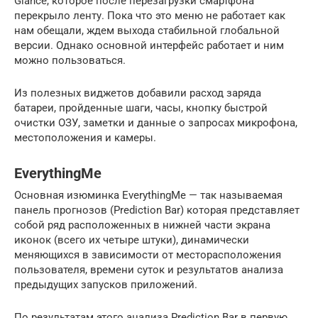
Glance, которое после перезагрузки смартфона
перекрыло ленту. Пока что это меню не работает как
нам обещали, ждем выхода стабильной глобальной
версии. Однако основной интерфейс работает и ним
можно пользоваться.
Из полезных виджетов добавили расход заряда
батареи, пройденные шаги, часы, кнопку быстрой
очистки ОЗУ, заметки и данные о запросах микрофона,
местоположения и камеры.
EverythingMe
Основная изюминка EverythingMe — так называемая
панель прогнозов (Prediction Bar) которая представляет
собой ряд расположенных в нижней части экрана
иконок (всего их четыре штуки), динамически
меняющихся в зависимости от месторасположения
пользователя, времени суток и результатов анализа
предыдущих запусков приложений.
По результатам этого анализа Prediction Bar в первую