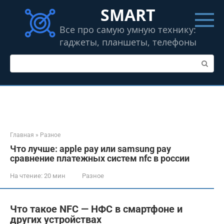
Перейти
SMART
к
контенту
Все про самую умную технику:
гаджеты, планшеты, телефоны
Поиск:
Главная
»
Разное
Что лучше: apple pay или samsung pay
сравнение платежных систем nfc в россии
На чтение:
20 мин
Разное
Что такое NFC — НФС в смартфоне и
других устройствах