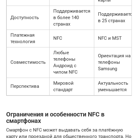
карты
Поддерживается
Поддерживается
Доступность
в более 140
в 25 странах
странах
Платежная
NFC
NFC и MST
технология
Любые
Ориентация на
телефоны
Совместимость
телефоны
Андроид с
Samsung
чипом NFC
Мировой
Актуальность
Перспектива
стандарт
уменьшается
Ограничения и особенности NFC в
смартфонах
Смартфон с NFC может выдавать себя за платёжную
карту или проездной для общественного транспорта. Но