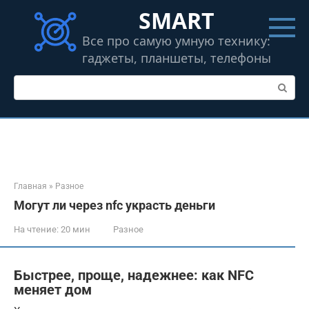
Перейти
SMART
к
контенту
Все про самую умную технику:
гаджеты, планшеты, телефоны
Поиск:
Главная
»
Разное
Могут ли через nfc украсть деньги
На чтение:
20 мин
Разное
Быстрее, проще, надежнее: как NFC
меняет дом