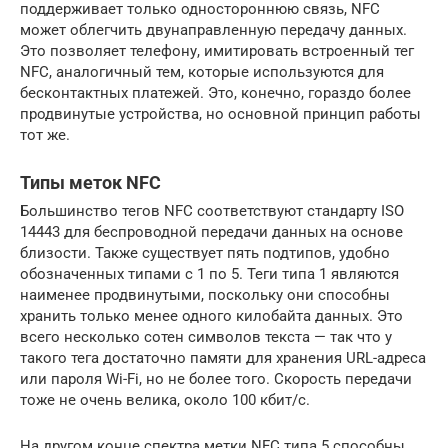
поддерживает только одностороннюю связь, NFC
может облегчить двунаправленную передачу данных.
Это позволяет телефону, имитировать встроенный тег
NFC, аналогичный тем, которые используются для
бесконтактных платежей. Это, конечно, гораздо более
продвинутые устройства, но основной принцип работы
тот же.
Типы меток NFC
Большинство тегов NFC соответствуют стандарту ISO
14443 для беспроводной передачи данных на основе
близости. Также существует пять подтипов, удобно
обозначенных типами с 1 по 5. Теги типа 1 являются
наименее продвинутыми, поскольку они способны
хранить только менее одного килобайта данных. Это
всего несколько сотен символов текста — так что у
такого тега достаточно памяти для хранения URL-адреса
или пароля Wi-Fi, но не более того. Скорость передачи
тоже не очень велика, около 100 кбит/с.
На другом конце спектра метки NFC типа 5 способны