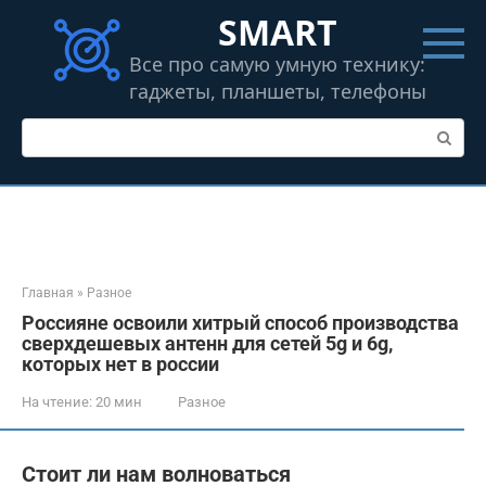
Перейти
SMART
к
контенту
Все про самую умную технику:
гаджеты, планшеты, телефоны
Поиск:
Главная
»
Разное
Россияне освоили хитрый способ производства
сверхдешевых антенн для сетей 5g и 6g,
которых нет в россии
На чтение:
20 мин
Разное
Стоит ли нам волноваться