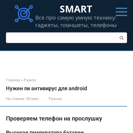
Перейти
SMART
к
контенту
Все про самую умную технику:
гаджеты, планшеты, телефоны
Поиск:
Главная
»
Разное
Нужен ли антивирус для android
На чтение:
20 мин
Разное
Проверяем телефон на прослушку
Высокая температура батареи