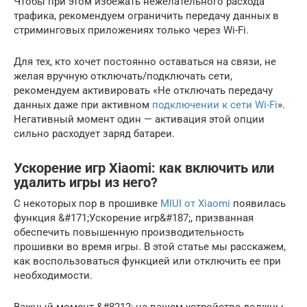
Чтобы при этом избежать нежелательного расхода
трафика, рекомендуем ограничить передачу данных в
стриминговых приложениях только через Wi-Fi.
Для тех, кто хочет постоянно оставаться на связи, не
желая вручную отключать/подключать сети,
рекомендуем активировать «Не отключать передачу
данных даже при активном
подключении к сети Wi-Fi
».
Негативный момент один — активация этой опции
сильно расходует заряд батареи.
Ускорение игр Xiaomi: как включить или
удалить игры из него?
С некоторых пор в прошивке
MIUI от Xiaomi
появилась
функция &#171;Ускорение игр&#187;, призванная
обеспечить повышенную производительность
прошивки во время игры. В этой статье мы расскажем,
как воспользоваться функцией или отключить ее при
необходимости.
Важный момент &#8212; на вашем устройстве должны