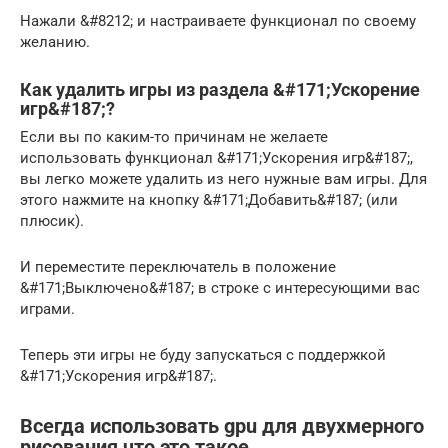
Нажали &#8212; и настраиваете функционал по своему
желанию.
Как удалить игры из раздела &#171;Ускорение
игр&#187;?
Если вы по каким-то причинам не желаете
использовать функционал &#171;Ускорения игр&#187;,
вы легко можете удалить из него нужные вам игры. Для
этого нажмите на кнопку &#171;Добавить&#187; (или
плюсик).
И переместите переключатель в положение
&#171;Выключено&#187; в строке с интересующими вас
играми.
Теперь эти игры не буду запускаться с поддержкой
&#171;Ускорения игр&#187;.
Всегда использовать gpu для двухмерного
рисования что это такое