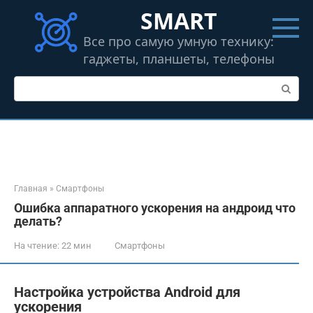
Перейти
SMART
к
контенту
Все про самую умную технику:
гаджеты, планшеты, телефоны
Поиск:
Главная
»
Смартфоны
Ошибка аппаратного ускорения на андроид что
делать?
На чтение:
22 мин
Смартфоны
Настройка устройства Android для
ускорения