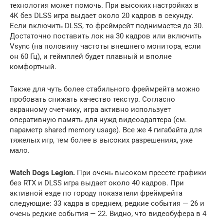
технология может помочь. При высоких настройках в
4К без DLSS игра выдает около 20 кадров в секунду.
Если включить DLSS, то фреймрейт поднимается до 30.
Достаточно поставить лок на 30 кадров или включить
Vsync (на половину частоты внешнего монитора, если
он 60 Гц), и геймплей будет плавный и вполне
комфортный.
Также для чуть более стабильного фреймрейта можно
пробовать снижать качество текстур. Согласно
экранному счетчику, игра активно использует
оперативную память для нужд видеоадаптера (см.
параметр shared memory usage). Все же 4 гигабайта для
тяжелых игр, тем более в высоких разрешениях, уже
мало.
Watch Dogs Legion.
При очень высоком пресете графики
без RTX и DLSS игра выдает около 40 кадров. При
активной езде по городу показатели фреймрейта
следующие: 33 кадра в среднем, редкие события — 26 и
очень редкие события — 22. Видно, что видеобуфера в 4