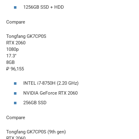
1256GB SSD + HDD
Compare
Tongfang GK7CP0S
RTX 2060
1080p
17.3″
8GB
₽ 96,155
INTEL i7-8750H (2.20 GHz)
NVIDIA GeForce RTX 2060
256GB SSD
Compare
Tongfang GK7CP0S (9th gen)
RTX 2060