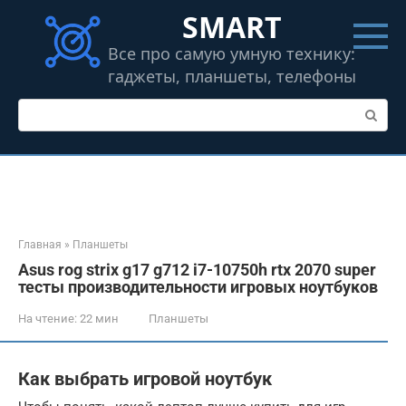
Перейти
SMART
к
контенту
Все про самую умную технику:
гаджеты, планшеты, телефоны
Поиск:
Главная
»
Планшеты
Asus rog strix g17 g712 i7-10750h rtx 2070 super
тесты производительности игровых ноутбуков
На чтение:
22 мин
Планшеты
Как выбрать игровой ноутбук