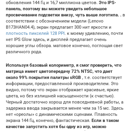
обновления 144 Гц и 16,7 миллиона цветов.
Это IPS-
панель, поэтому вы можете увидеть небольшое
просвечивание подсветки внизу, чуть выше логотипа. .
в
соответствии с обозначением модели (Lenovo
B173HAN04.4), экран предлагает 300 нит яркости и
плотность пикселей 128 PPI
. к моему удивлению, почти
нет IPS Glow здесь, и дисплей предлагает очень
хорошие углы обзора. матовое конечно, поглощая свет
различного рода.
Используя базовый колориметр, я смог проверить, что
матрица имеет цветопередачу 72% NTSC, что дает
около 99% покрытия палитры sRGB
, т.е. соответствует
информации, предоставленной производителем. Это
видно, потому что экран отображает красивые, яркие
цвета, но без излишней насыщенности (к счастью).
Черный достаточно хорош для повседневной работы, а
задержка ввода закрывается менее чем за 15 мс. Здесь
нет «ореолы» с динамическими сценами. Плавность
экрана 144 Гц, конечно, фантастическая.
Если в таком
качестве запустить хотя бы одну из игр, можно