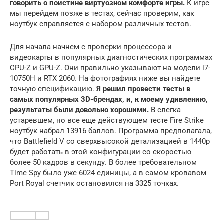
говорить о поистине виртуозном комфорте игры.
К игре
мы перейдем позже в тестах, сейчас проверим, как
ноутбук справляется с набором различных тестов.
Для начала начнем с проверки процессора и
видеокарты в популярных диагностических программах
CPU-Z и GPU-Z. Они правильно указывают на модели i7-
10750H и RTX 2060. На фотографиях ниже вы найдете
точную спецификацию.
Я решил провести тесты в
самых популярных 3D-брендах, и, к моему удивлению,
результаты были довольно хорошими.
В слегка
устаревшем, но все еще действующем тесте Fire Strike
ноутбук набрал 13916 баллов. Программа предполагала,
что Battlefield V со сверхвысокой детализацией в 1440p
будет работать в этой конфигурации со скоростью
более 50 кадров в секунду. В более требовательном
Time Spy было уже 6024 единицы, а в самом кровавом
Port Royal счетчик остановился на 3325 точках.