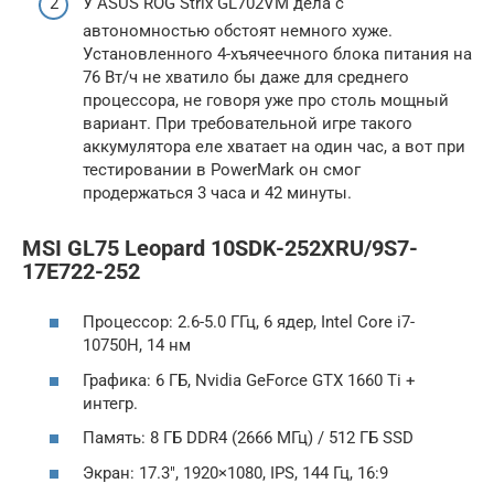
У ASUS ROG Strix GL702VM дела с
автономностью обстоят немного хуже.
Установленного 4-хъячеечного блока питания на
76 Вт/ч не хватило бы даже для среднего
процессора, не говоря уже про столь мощный
вариант. При требовательной игре такого
аккумулятора еле хватает на один час, а вот при
тестировании в PowerMark он смог
продержаться 3 часа и 42 минуты.
MSI GL75 Leopard 10SDK-252XRU/9S7-
17E722-252
Процессор: 2.6-5.0 ГГц, 6 ядер, Intel Core i7-
10750H, 14 нм
Графика: 6 ГБ, Nvidia GeForce GTX 1660 Ti +
интегр.
Память: 8 ГБ DDR4 (2666 МГц) / 512 ГБ SSD
Экран: 17.3″, 1920×1080, IPS, 144 Гц, 16:9