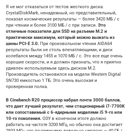
Я не мог отказаться от тестов жесткого диска.
CrystalDiskMark, ненадежный, но представительный,
показал космические результаты — более 3420 МБ / с
при чтении и более 3100 МБ / с при записи.
Это
отличные показатели для SSD на разъеме M.2 и
практически максимум, который можно выжать из
шины PCI-E 3.0.
При произвольном чтении AIDA64
результаты были не столь впечатляющими, и диск
колебался между 1455 и 1070 МБ / с. Это все еще очень
хорошие скорости, и я должен признать, что я приятно
удивлен используемым здесь диском M.2.
Производитель остановился на модели Western Digital
SN730 емкостью 1 ТБ. Это очень высокая и
проверенная полка.
В Cinebench R20 процессор набрал почти 3000 баллов,
что дает лучший результат, чем стационарный i7-7700K
или сопоставимый с 6-ядерными моделями i5 9-го или
10-го поколения.
ОЗУ в конечном итоге должно
работать на частоте 3200 МГц, но обычно она достигает
2933 МГц, что по-прежнему довольно неплохо — 40 ГБ /