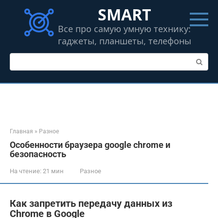
Перейти
SMART
к
контенту
Все про самую умную технику:
гаджеты, планшеты, телефоны
Поиск:
Главная
»
Разное
Особенности браузера google chrome и
безопасность
На чтение:
21 мин
Разное
Как запретить передачу данных из
Chrome в Google