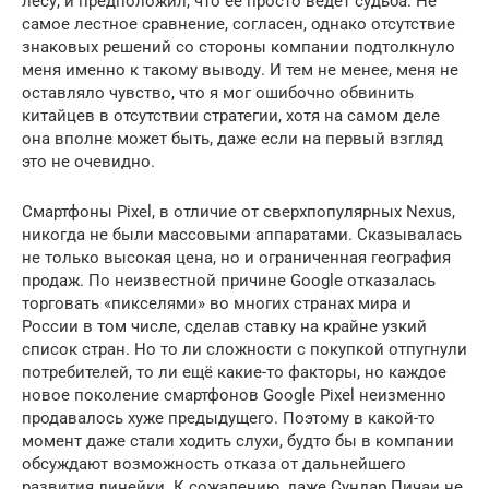
лесу, и предположил, что её просто ведёт судьба. Не
самое лестное сравнение, согласен, однако отсутствие
знаковых решений со стороны компании подтолкнуло
меня именно к такому выводу. И тем не менее, меня не
оставляло чувство, что я мог ошибочно обвинить
китайцев в отсутствии стратегии, хотя на самом деле
она вполне может быть, даже если на первый взгляд
это не очевидно.
Смартфоны Pixel, в отличие от сверхпопулярных Nexus,
никогда не были массовыми аппаратами. Сказывалась
не только высокая цена, но и ограниченная география
продаж. По неизвестной причине Google отказалась
торговать «пикселями» во многих странах мира и
России в том числе, сделав ставку на крайне узкий
список стран. Но то ли сложности с покупкой отпугнули
потребителей, то ли ещё какие-то факторы, но каждое
новое поколение смартфонов Google Pixel неизменно
продавалось хуже предыдущего. Поэтому в какой-то
момент даже стали ходить слухи, будто бы в компании
обсуждают возможность отказа от дальнейшего
развития линейки. К сожалению, даже Сундар Пичаи не