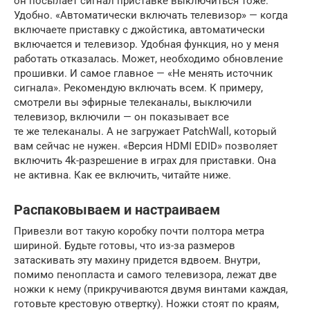
он посылает сигнал приставке выключиться тоже.
Удобно. «Автоматически включать телевизор» — когда
включаете приставку с джойстика, автоматически
включается и телевизор. Удобная функция, но у меня
работать отказалась. Может, необходимо обновление
прошивки. И самое главное — «Не менять источник
сигнала». Рекомендую включать всем. К примеру,
смотрели вы эфирные телеканалы, выключили
телевизор, включили — он показывает все
те же телеканалы. А не загружает PatchWall, который
вам сейчас не нужен. «Версия HDMI EDID» позволяет
включить 4k-разрешение в играх для приставки. Она
не активна. Как ее включить, читайте ниже.
Распаковываем и настраиваем
Привезли вот такую коробку почти полтора метра
шириной. Будьте готовы, что из-за размеров
затаскивать эту махину придется вдвоем. Внутри,
помимо пенопласта и самого телевизора, лежат две
ножки к нему (прикручиваются двумя винтами каждая,
готовьте крестовую отвертку). Ножки стоят по краям,