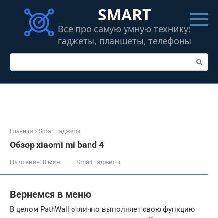
Перейти
SMART
к
контенту
Все про самую умную технику:
гаджеты, планшеты, телефоны
Поиск:
Главная
»
Smart гаджеты
Обзор xiaomi mi band 4
На чтение:
8 мин
Smart гаджеты
Вернемся в меню
В целом PathWall отлично выполняет свою функцию