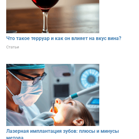
Что такое терруар и как он влияет на вкус вина?
Статьи
Лазерная имплантация зубов: плюсы и минусы
метода