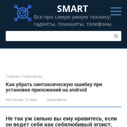
Перейти
SMART
к
контенту
Все про самую умную технику:
гаджеты, планшеты, телефоны
Поиск:
Главная
»
Смартфоны
Как убрать синтаксическую ошибку при
установке приложений на android
На чтение:
21 мин
Смартфоны
Не так уж сильно вы ему нравитесь, если
он ведет себя как себялюбивый эгоист,