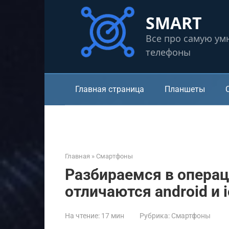
Перейти
SMART
к
контенту
Все про самую ум
телефоны
Главная страница
Планшеты
Главная
»
Смартфоны
Разбираемся в операц
отличаются android и i
На чтение:
17 мин
Рубрика:
Смартфоны