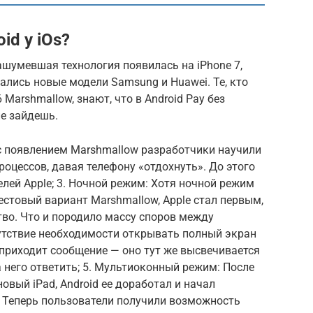
id у iOs?
ашумевшая технология появилась на iPhone 7,
ались новые модели Samsung и Huawei. Те, кто
6 Marshmallow, знают, что в Android Pay без
е зайдешь.
о с появлением Marshmallow разработчики научили
оцессов, давая телефону «отдохнуть». До этого
елей Apple; 3. Ночной режим: Хотя ночной режим
естовый вариант Marshmallow, Apple стал первым,
во. Что и породило массу споров между
сутствие необходимости открывать полный экран
 приходит сообщение — оно тут же высвечивается
а него ответить; 5. Мультиоконный режим: После
новый iPad, Android ее доработал и начал
. Теперь пользователи получили возможность