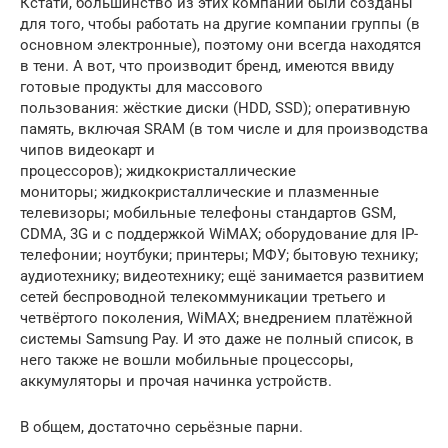
Кстати, большинство из этих компаний были созданы
для того, чтобы работать на другие компании группы (в
основном электронные), поэтому они всегда находятся
в тени. А вот, что производит бренд, имеются ввиду
готовые продукты для массового
пользования: жёсткие диски (HDD, SSD); оперативную
память, включая SRAM (в том числе и для производства
чипов видеокарт и
процессоров); жидкокристаллические
мониторы; жидкокристаллические и плазменные
телевизоры; мобильные телефоны стандартов GSM,
CDMA, 3G и с поддержкой WiMAX; оборудование для IP-
телефонии; ноутбуки; принтеры; МФУ; бытовую технику;
аудиотехнику; видеотехнику; ещё занимается развитием
сетей беспроводной телекоммуникации третьего и
четвёртого поколения, WiMAX; внедрением платёжной
системы Samsung Pay. И это даже не полный список, в
него также не вошли мобильные процессоры,
аккумуляторы и прочая начинка устройств.
В общем, достаточно серьёзные парни.