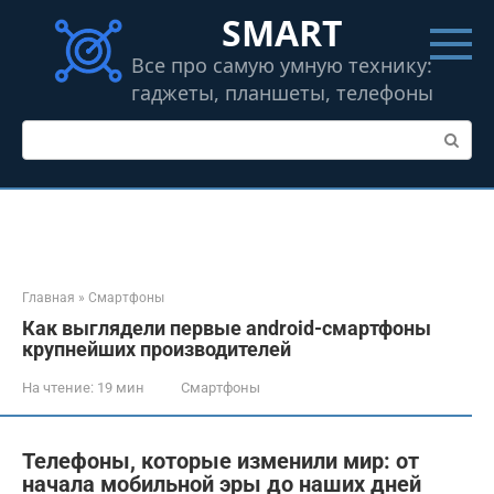
Перейти
SMART
к
контенту
Все про самую умную технику:
гаджеты, планшеты, телефоны
Поиск:
Главная
»
Смартфоны
Как выглядели первые android-смартфоны
крупнейших производителей
На чтение:
19 мин
Смартфоны
Телефоны, которые изменили мир: от
начала мобильной эры до наших дней