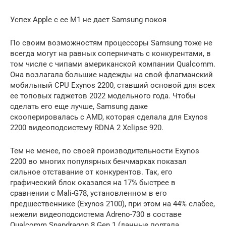
Успех Apple с ее М1 не дает Samsung покоя
По своим возможностям процессоры Samsung тоже не
всегда могут на равных соперничать с конкурентами, в
том числе с чипами американской компании Qualcomm.
Она возлагала большие надежды на свой флагманский
мобильный CPU Exynos 2200, ставший основой для всех
ее топовых гаджетов 2022 модельного года. Чтобы
сделать его еще лучше, Samsung даже
скооперировалась с AMD, которая сделала для Exynos
2200 видеоподсистему RDNA 2 Xclipse 920.
Тем не менее, по своей производительности Exynos
2200 во многих популярных бенчмарках показал
сильное отставание от конкурентов. Так, его
графический блок оказался на 17% быстрее в
сравнении с Mali-G78, установленном в его
предшественнике (Exynos 2100), при этом на 44% слабее,
нежели видеоподсистема Adreno-730 в составе
Qualcomm Snapdragon 8 Gen 1 (данные портала