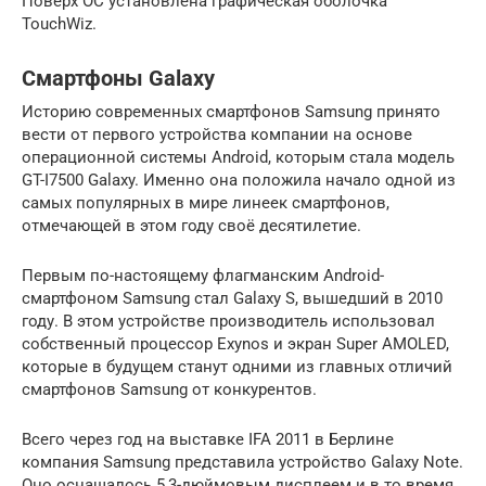
Поверх ОС установлена графическая оболочка
TouchWiz.
Смартфоны Galaxy
Историю современных смартфонов Samsung принято
вести от первого устройства компании на основе
операционной системы Android, которым стала модель
GT-I7500 Galaxy. Именно она положила начало одной из
самых популярных в мире линеек смартфонов,
отмечающей в этом году своё десятилетие.
Первым по-настоящему флагманским Android-
смартфоном Samsung стал Galaxy S, вышедший в 2010
году. В этом устройстве производитель использовал
собственный процессор Exynos и экран Super AMOLED,
которые в будущем станут одними из главных отличий
смартфонов Samsung от конкурентов.
Всего через год на выставке IFA 2011 в Берлине
компания Samsung представила устройство Galaxy Note.
Оно оснащалось 5,3-дюймовым дисплеем и в то время