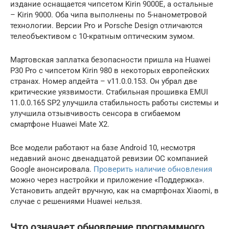
издание оснащается чипсетом Kirin 9000E, а остальные
– Kirin 9000. Оба чипа выполнены по 5-нанометровой
технологии. Версии Pro и Porsche Design отличаются
телеобъективом с 10-кратным оптическим зумом.
Мартовская заплатка безопасности пришла на Huawei
P30 Pro с чипсетом Kirin 980 в некоторых европейских
странах. Номер апдейта – v11.0.0.153. Он убрал две
критические уязвимости. Стабильная прошивка EMUI
11.0.0.165 SP2 улучшила стабильность работы системы и
улучшила отзывчивость сенсора в сгибаемом
смартфоне Huawei Mate X2.
Все модели работают на базе Android 10, несмотря
недавний анонс двенадцатой ревизии ОС компанией
Google анонсировала.
Проверить наличие обновления
можно через настройки и приложение «Поддержка».
Установить апдейт вручную, как на смартфонах Xiaomi, в
случае с решениями Huawei нельзя.
Что означает обновление программного