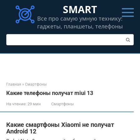
Перейти
SMART
к
контенту
Все про самую умную технику:
гаджеты, планшеты, телефоны
Поиск:
Главная
»
Смартфоны
Какие телефоны получат miui 13
На чтение:
29 мин
Смартфоны
Какие смартфоны Xiaomi не получат
Android 12