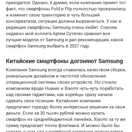
приходится. Однако, я думаю, если компания примет тот
факт, что смартфоны Fold и Flip полностью провалились
и изменит свою траекторию в чуть больший
консерватизм, ситуация должна выровниться. У нас в
редакции смартфоны Samsung очень любят. Совсем
недавно мой коллега Артем Сутягин сравнил все
лучшие модели от Samsung и дал рекомендации, какой
смартфон Samsung выбрать в 2021 году.
Китайские смартфоны догоняют Samsung
Компания Samsung всегда славилась качеством сборки,
уникальным дизайном и частотой обновления
операционной системы своих устройств. Но стоило
компаниям вроде Huawei и Xiaomi чуть-чуть поработать
над своими гаджетами, как корейцы сразу начали
сдавать свои позиции. Китайские компании
предлагают гораздо более интересные решения за свои
деньги. Если за 30 тысяч рублей можно купить
смартфон из среднебюджетной линейки, Xiaomi за ту же
сумму предлагает почти флагмана. И можно было бы
сказать о том, что у корейской компании используется