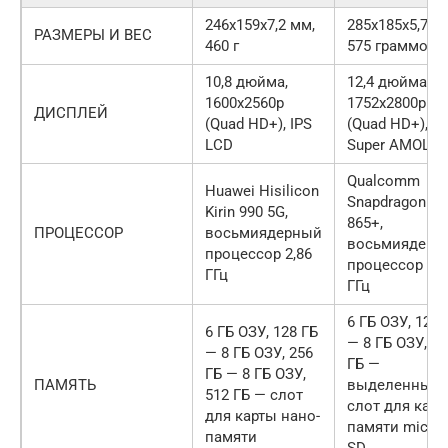
246x159x7,2 мм,
285x185x5,7 м
РАЗМЕРЫ И ВЕС
460 г
575 граммов
10,8 дюйма,
12,4 дюйма,
1600x2560p
1752x2800p
ДИСПЛЕЙ
(Quad HD+), IPS
(Quad HD+),
LCD
Super AMOLE
Qualcomm
Huawei Hisilicon
Snapdragon
Kirin 990 5G,
865+,
ПРОЦЕССОР
восьмиядерный
восьмиядерн
процессор 2,86
процессор 3,1
ГГц
ГГц
6 ГБ ОЗУ, 128 
6 ГБ ОЗУ, 128 ГБ
— 8 ГБ ОЗУ, 25
— 8 ГБ ОЗУ, 256
ГБ —
ГБ — 8 ГБ ОЗУ,
ПАМЯТЬ
выделенный
512 ГБ — слот
слот для кар
для карты нано-
памяти micro
памяти
SD