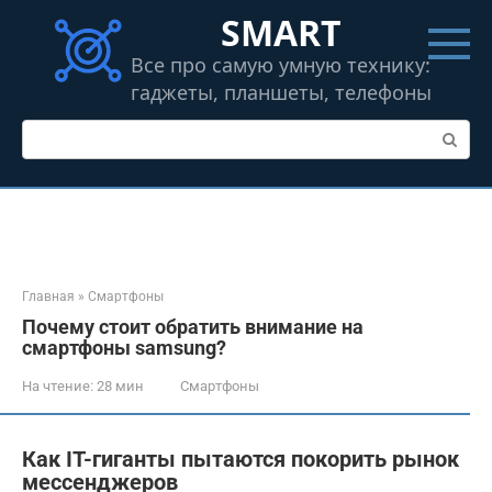
Перейти
SMART
к
контенту
Все про самую умную технику:
гаджеты, планшеты, телефоны
Поиск:
Главная
»
Смартфоны
Почему стоит обратить внимание на
смартфоны samsung?
На чтение:
28 мин
Смартфоны
Как IT-гиганты пытаются покорить рынок
мессенджеров