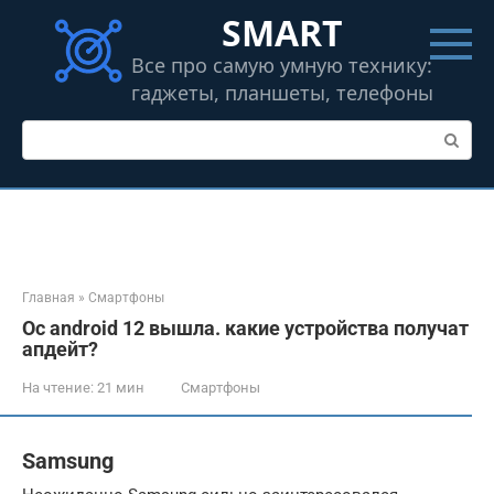
Перейти
SMART
к
контенту
Все про самую умную технику:
гаджеты, планшеты, телефоны
Поиск:
Главная
»
Смартфоны
Ос android 12 вышла. какие устройства получат
апдейт?
На чтение:
21 мин
Смартфоны
Samsung