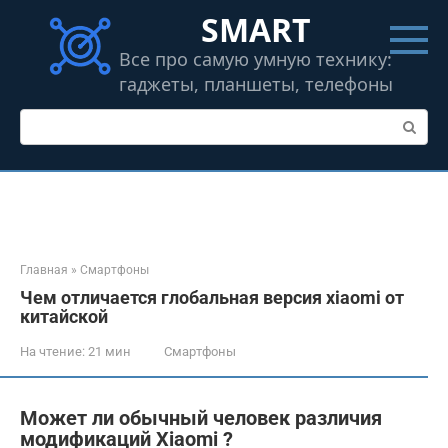
Перейти
SMART
к
контенту
Все про самую умную технику:
гаджеты, планшеты, телефоны
Поиск:
Главная
»
Смартфоны
Чем отличается глобальная версия xiaomi от
китайской
На чтение:
21 мин
Смартфоны
Может ли обычный человек различия
модификаций Xiaomi ?