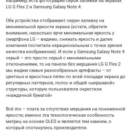
например, есть фотография серой заливки на экранах
LG G Flex 2 и Samsung Galaxy Note 4:
Оба устройства отображают серую заливку на
минимальной яркости экрана (кстати, обратите
внимание, насколько ярче минимальная яркость у
смартфона LG – видимо, снижать яркость и далее
компания посчитала нерациональным с точки зрения
качества изображения). И если у Samsung Galaxy Note 4
серый – это просто серый с минимальными
отклонениями, то на панели без мерцания LG G Flex 2
мы видим самые разнообразные артефакты – от
цветных и яркостных пятен по всей площади экрана до
регулярных паттернов, полос и общей «шершавой»
структуры, которую пользователи окрестили
«наждачной бумагой»
Всё это – плата за отсутствие мерцания на пониженной
яркости; именно эта технологическая особенность
матриц на основе OLED и является тем камнем, о
который споткнулись производители.