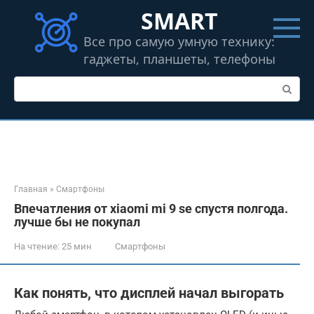
Перейти
SMART
к
контенту
Все про самую умную технику:
гаджеты, планшеты, телефоны
Поиск:
Главная
»
Смартфоны
Впечатления от xiaomi mi 9 se спустя полгода.
лучше бы не покупал
На чтение:
25 мин
Смартфоны
Как понять, что дисплей начал выгорать