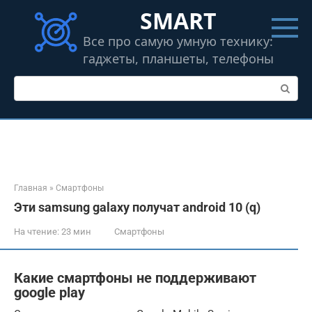
Перейти
SMART
к
контенту
Все про самую умную технику:
гаджеты, планшеты, телефоны
Поиск:
Главная
»
Смартфоны
Эти samsung galaxy получат android 10 (q)
На чтение:
23 мин
Смартфоны
Какие смартфоны не поддерживают
google play