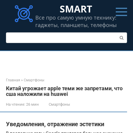
Перейти
SMART
к
контенту
Все про самую умную технику:
гаджеты, планшеты, телефоны
Поиск:
Главная
»
Смартфоны
Китай угрожает apple теми же запретами, что
сша наложили на huawei
На чтение:
26 мин
Смартфоны
Уведомления, отражение эстетики