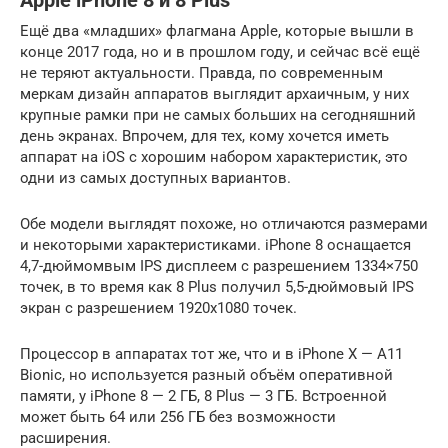
Apple iPhone 8 и 8 Plus
Ещё два «младших» флагмана Apple, которые вышли в
конце 2017 года, но и в прошлом году, и сейчас всё ещё
не теряют актуальности. Правда, по современным
меркам дизайн аппаратов выглядит архаичным, у них
крупные рамки при не самых больших на сегодняшний
день экранах. Впрочем, для тех, кому хочется иметь
аппарат на iOS с хорошим набором характеристик, это
одни из самых доступных вариантов.
Обе модели выглядят похоже, но отличаются размерами
и некоторыми характеристиками. iPhone 8 оснащается
4,7-дюймомвым IPS дисплеем с разрешением 1334×750
точек, в то время как 8 Plus получил 5,5-дюймовый IPS
экран с разрешением 1920х1080 точек.
Процессор в аппаратах тот же, что и в iPhone X — А11
Bionic, но используется разный объём оперативной
памяти, у iPhone 8 — 2 ГБ, 8 Plus — 3 ГБ. Встроенной
может быть 64 или 256 ГБ без возможности
расширения.