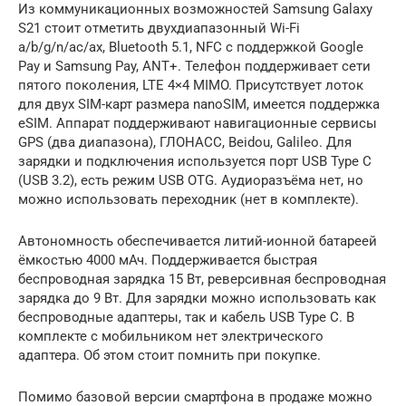
Из коммуникационных возможностей Samsung Galaxy
S21 стоит отметить двухдиапазонный Wi-Fi
a/b/g/n/ac/ax, Bluetooth 5.1, NFC с поддержкой Google
Pay и Samsung Pay, ANT+. Телефон поддерживает сети
пятого поколения, LTE 4×4 MIMO. Присутствует лоток
для двух SIM-карт размера nanoSIM, имеется поддержка
eSIM. Аппарат поддерживают навигационные сервисы
GPS (два диапазона), ГЛОНАСС, Beidou, Galileo. Для
зарядки и подключения используется порт USB Type C
(USB 3.2), есть режим USB OTG. Аудиоразъёма нет, но
можно использовать переходник (нет в комплекте).
Автономность обеспечивается литий-ионной батареей
ёмкостью 4000 мАч. Поддерживается быстрая
беспроводная зарядка 15 Вт, реверсивная беспроводная
зарядка до 9 Вт. Для зарядки можно использовать как
беспроводные адаптеры, так и кабель USB Type C. В
комплекте с мобильником нет электрического
адаптера. Об этом стоит помнить при покупке.
Помимо базовой версии смартфона в продаже можно