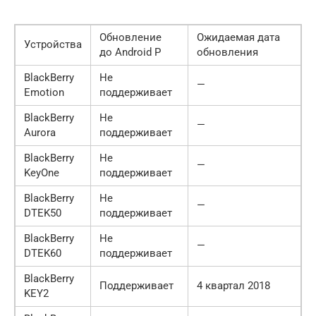
Обновление
Ожидаемая дата
Устройства
до Android P
обновления
BlackBerry
Не
—
Emotion
поддерживает
BlackBerry
Не
—
Aurora
поддерживает
BlackBerry
Не
—
KeyOne
поддерживает
BlackBerry
Не
—
DTEK50
поддерживает
BlackBerry
Не
—
DTEK60
поддерживает
BlackBerry
Поддерживает
4 квартал 2018
KEY2