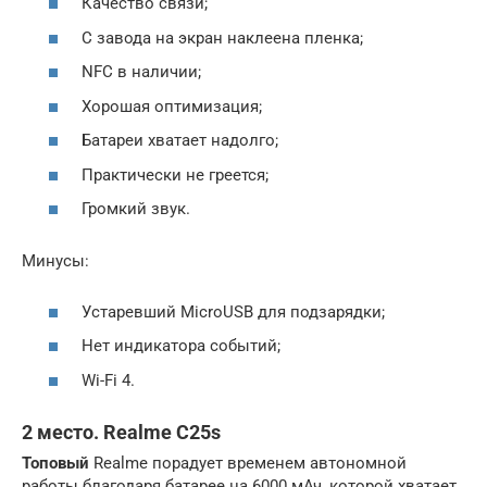
Качество связи;
С завода на экран наклеена пленка;
NFC в наличии;
Хорошая оптимизация;
Батареи хватает надолго;
Практически не греется;
Громкий звук.
Минусы:
Устаревший MicroUSB для подзарядки;
Нет индикатора событий;
Wi-Fi 4.
2 место. Realme C25s
Топовый
Realme порадует временем автономной
работы благодаря батарее на 6000 мАч, которой хватает