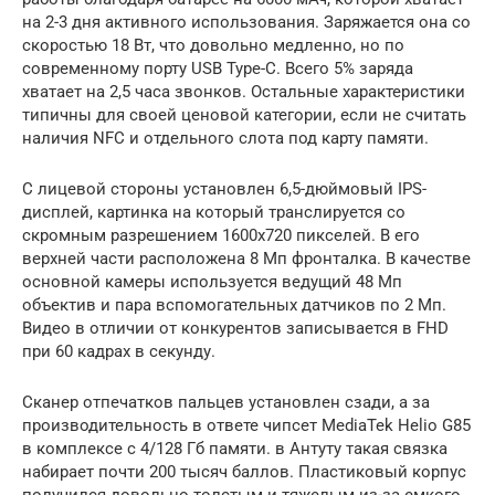
на 2-3 дня активного использования. Заряжается она со
скоростью 18 Вт, что довольно медленно, но по
современному порту USB Type-C. Всего 5% заряда
хватает на 2,5 часа звонков. Остальные характеристики
типичны для своей ценовой категории, если не считать
наличия NFC и отдельного слота под карту памяти.
С лицевой стороны установлен 6,5-дюймовый IPS-
дисплей, картинка на который транслируется со
скромным разрешением 1600х720 пикселей. В его
верхней части расположена 8 Мп фронталка. В качестве
основной камеры используется ведущий 48 Мп
объектив и пара вспомогательных датчиков по 2 Мп.
Видео в отличии от конкурентов записывается в FHD
при 60 кадрах в секунду.
Сканер отпечатков пальцев установлен сзади, а за
производительность в ответе чипсет MediaTek Helio G85
в комплексе с 4/128 Гб памяти. в Антуту такая связка
набирает почти 200 тысяч баллов. Пластиковый корпус
получился довольно толстым и тяжелым из-за емкого