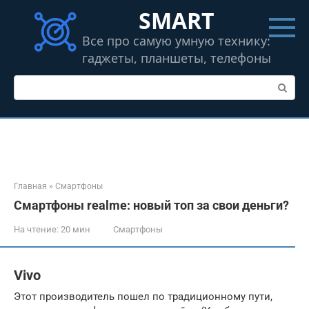
Перейти
SMART
к
контенту
Все про самую умную технику:
гаджеты, планшеты, телефоны
Поиск:
Главная
»
Смартфоны
Смартфоны realme: новый топ за свои деньги?
На чтение:
20 мин
Смартфоны
Vivo
Этот производитель пошел по традиционному пути,