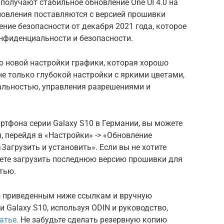
+ получают стабильное обновление One UI 4.0 на
бновления поставляются с версией прошивки
ие безопасности от декабря 2021 года, которое
нфиденциальности и безопасности.
ю новой настройки графики, которая хорошо
и не только глубокой настройки с яркими цветами,
альностью, управления разрешениями и
ртфона серии Galaxy S10 в Германии, вы можете
, перейдя в «Настройки» -> «Обновление
Загрузить и установить». Если вы не хотите
ете загрузить последнюю версию прошивки для
тью.
о приведенным ниже ссылкам и вручную
и Galaxy S10, используя ODIN и руководство,
татье
. Не забудьте сделать резервную копию