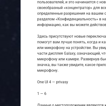
пользователей, и это начинается с но
своеобразный «концентратор» для все
определенные разрешения на вашем с
разделом «Конфиденциальность» в на
информацию, как вы можете действов
Здесь присутствуют новые переключа
помогут вам лучше понять, когда и к
или микрофону на устройстве. Вы уви
части дисплея Galaxy, означающий, ч
микрофону или камере. Развернув бы
значка, вы также увидите, какое при
микрофону.
One UI 4 — privasy
1 — 6
Данные о местоположении являются к