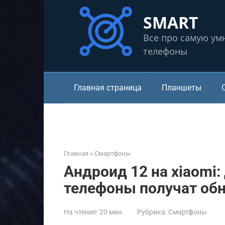
Перейти
SMART
к
контенту
Все про самую ум
телефоны
Главная страница
Планшеты
Главная
»
Смартфоны
Андроид 12 на xiaomi:
телефоны получат об
На чтение:
20 мин
Рубрика:
Смартфоны