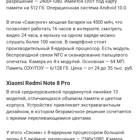
разрешение — 2400×1080. Имеется слот под карту
памяти на 512 Гб. Операционная система Android 10.0.
В этом «Самсунге» мощная батарея на 4500 мАч, что
позволяет работать 16 часов в интернете, смотреть
видео 24 часа, а музыку на одном заряде можно
слушать более 100 часов. В смартфоне стоит
производительный 8-ядерный процессор. Есть модуль
беспроводной связи NFC и сканирование пальцевого
опечатка. Камера из 4-х модулей. Основная — 64 МП.
Память ОЗУ/ПЗУ — 6/128 Гб. Цена — от 24 до 35 тыс. руб.
Xiaomi Redmi Note 8 Pro
В этой среднеуровневой продвинутой линейке 13
моделей, отличающихся объемом памяти и цветом
корпуса. Устройство привлекает экстравагантным
дизайном, в котором безрамочное решение сочетается
с яркими переливающимися цветами.
У этого «Сяоми» с 8-ядерным процессором большой
экран 6,5 дюймов, разрешение — 2340х1080. Камера