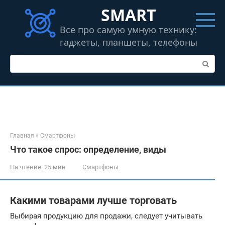
Перейти
SMART
к
контенту
Все про самую умную технику:
гаджеты, планшеты, телефоны
Поиск:
Главная
»
Смартфоны
Что такое спрос: определение, виды
На чтение:
25 мин
Смартфоны
Какими товарами лучше торговать
Выбирая продукцию для продажи, следует учитывать