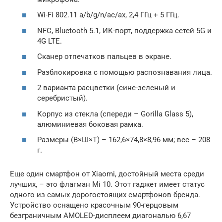
Wi-Fi 802.11 a/b/g/n/ac/ax, 2,4 ГГц + 5 ГГц.
NFC, Bluetooth 5.1, ИК-порт, поддержка сетей 5G и
4G LTE.
Сканер отпечатков пальцев в экране.
Разблокировка с помощью распознавания лица.
2 варианта расцветки (сине-зеленый и
серебристый).
Корпус из стекла (спереди – Gorilla Glass 5),
алюминиевая боковая рамка.
Размеры (В×Ш×Т) – 162,6×74,8×8,96 мм; вес – 208
г.
Еще один смартфон от Xiaomi, достойный места среди
лучших, – это флагман Mi 10. Этот гаджет имеет статус
одного из самых дорогостоящих смартфонов бренда.
Устройство оснащено красочным 90-герцовым
безграничным AMOLED-дисплеем диагональю 6,67