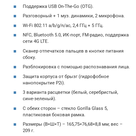
Поддержка USB On-The-Go (OTG).
Разговорный + 1 муз. динамики, 2 микрофона.
Wi-Fi 802.11 a/b/g/n/ac, 2,4 ГГц + 5 ГГц.
NFC, Bluetooth 5.0, ИК-порт, FM-радио, поддержка
сети 4G LTE.
Сканер отпечатков пальцев в кнопке питания
сбоку.
Разблокировка с помощью распознавания лица.
Защита корпуса от брызг (гидрофобное
нанопокрытие P2i).
3 варианта расцветки (белый, серебристый,
сине-зеленый).
С обеих сторон – стекло Gorilla Glass 5,
пластиковая боковая рамка.
Размеры (В×Ш×Т) – 165,75×76,68×8,8 мм; вес –
209 г.