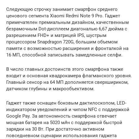
Следующую строчку занимает смартфон среднего
ценового сегмента Xiaomi Redmi Note 9 Pro. Гаджет
примечателен премиальным дизайном, качественным
безрамочным Dot-дисплеем диагональю 6,67 дюйма с
разрешением FHD+ и матрицей IPS, шустрым
процессором Snapdragon 720G, большим объемом
памяти с возможностью расширения и фронталкой на
16 МП, способной записывать замедленные селфи.
В число главных достоинств этого смартфона также
входит и основная квадрокамера флагманского уровня.
Главный сенсор на 64 МП дополняется сверхшириком,
датчиком глубины и макрообъективом.
Гаджет также оснащен боковым дактилоскопом, LED-
индикатором уведомлений и чипом NFC с поддержкой
Google Pay. За автономность смартфона отвечает
мощная батарея на 5020 мАч с поддержкой быстрой
зарядки на 30 Вт. При достаточно активном
повседневном сценарии использования гаджета